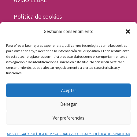
Política de cookies
Gestionar consentimiento
Horario
Para ofrecer las mejores experiencias, utilizamos tecnologías como las cookies
Lunes a viernes, de 9.30 a 13.30 y de 15.30 a
para almacenar y/o acceder a la información del dispositivo. El consentimiento
de estas tecnologías nos permitirá procesar datos como el comportamiento de
19.30 h.
navegación o las identificaciones únicas en este sitio. No consentir o retirar el
consentimiento, puede afectar negativamente a ciertas características y
Sábados, de 9.30 a 13.30 h.
funciones.
Aceptar
Denegar
Ver preferencias
Diseño web: Pirineum 2016 · © Centro
Estética Noemí
AVISO LEGAL Y POLÍTICA DE PRIVACIDAD
AVISO LEGAL Y POLÍTICA DE PRIVACIDAD