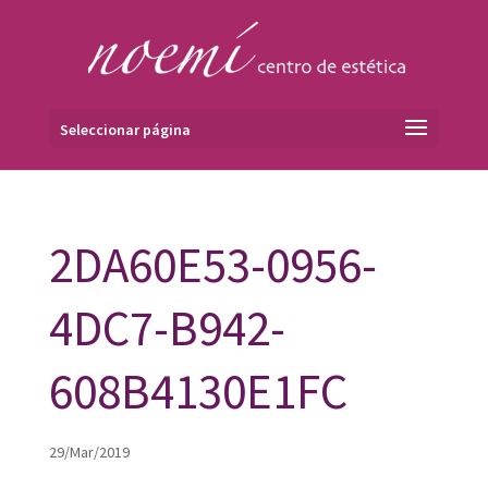
Seleccionar página
2DA60E53-0956-
4DC7-B942-
608B4130E1FC
29/Mar/2019