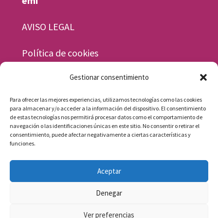
emi
AVISO LEGAL
Política de cookies
Gestionar consentimiento
Horario
Para ofrecer las mejores experiencias, utilizamos tecnologías como las cookies
Lunes a viernes, de 9.30 a 13.30 y de 15.30 a
para almacenar y/o acceder a la información del dispositivo. El consentimiento
de estas tecnologías nos permitirá procesar datos como el comportamiento de
19.30 h.
navegación o las identificaciones únicas en este sitio. No consentir o retirar el
consentimiento, puede afectar negativamente a ciertas características y
Sábados, de 9.30 a 13.30 h.
funciones.
Aceptar
Denegar
Ver preferencias