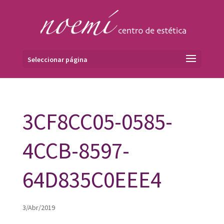
Seleccionar página
3CF8CC05-0585-
4CCB-8597-
64D835C0EEE4
3/Abr/2019