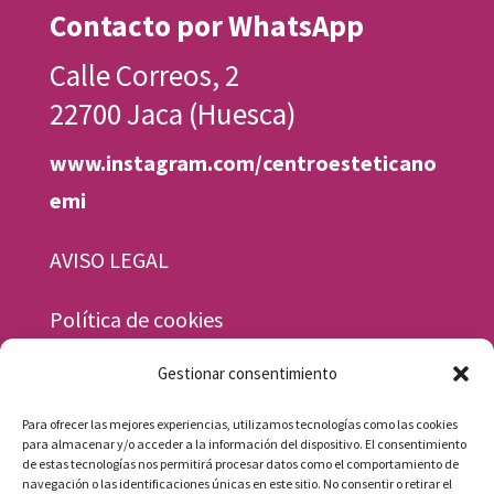
Contacto por WhatsApp
Calle Correos, 2
22700 Jaca (Huesca)
www.instagram.com/centroesteticano
emi
AVISO LEGAL
Política de cookies
Gestionar consentimiento
Horario
Para ofrecer las mejores experiencias, utilizamos tecnologías como las cookies
Lunes a viernes, de 9.30 a 13.30 y de 15.30 a
para almacenar y/o acceder a la información del dispositivo. El consentimiento
de estas tecnologías nos permitirá procesar datos como el comportamiento de
19.30 h.
navegación o las identificaciones únicas en este sitio. No consentir o retirar el