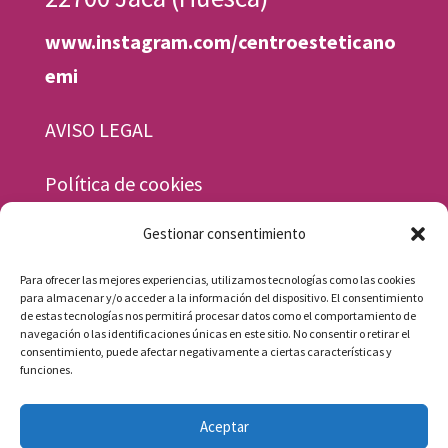
www.instagram.com/centroesteticano
emi
AVISO LEGAL
Política de cookies
Gestionar consentimiento
Horario
Para ofrecer las mejores experiencias, utilizamos tecnologías como las cookies
Lunes a viernes, de 9.30 a 13.30 y de 15.30 a
para almacenar y/o acceder a la información del dispositivo. El consentimiento
de estas tecnologías nos permitirá procesar datos como el comportamiento de
19.30 h.
navegación o las identificaciones únicas en este sitio. No consentir o retirar el
consentimiento, puede afectar negativamente a ciertas características y
Sábados, de 9.30 a 13.30 h.
funciones.
Aceptar